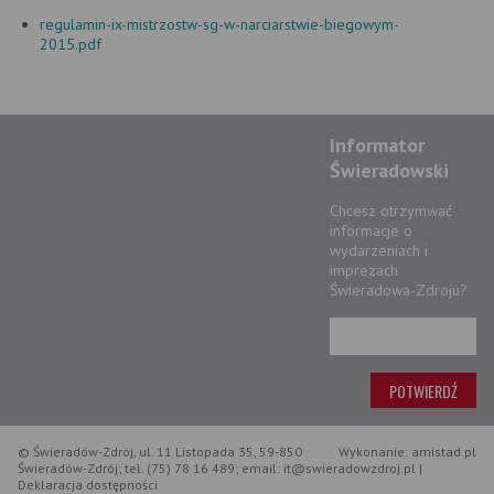
regulamin-ix-mistrzostw-sg-w-narciarstwie-biegowym-
2015.pdf
Informator
Świeradowski
Chcesz otrzymwać
informacje o
wydarzeniach i
imprezach
Świeradowa-Zdroju?
© Świeradów-Zdrój, ul. 11 Listopada 35, 59-850
Wykonanie: amistad.pl
Świeradów-Zdrój; tel. (75) 78 16 489; email: it@swieradowzdroj.pl |
Deklaracja dostępności