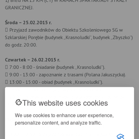
1) BIEG NA 15 KM (CT) W RAMACH SPARTAKIADY STRAŻY
GRANICZNEJ.
Środa – 25.02.2015 r.
 Przyjazd zawodników do Obiektu Szkoleniowego SG w
Szklarskiej Porębie (budynek „Krasnoludki”, budynek „Zbyszko”)
do godz. 20:00.
Czwartek – 26.02.2015 r.
 7:00 - 8:00 - śniadanie (budynek „Krasnoludki”).
 9:00 - 13:00 - zapoznanie z trasami (Polana Jakuszycka).
 13:00 - 15:00 - obiad (budynek „Krasnoludki”).
 18:00 - 19:00 - kolacja (budynek „Krasnoludki”).
 20:00 - odprawa zawodników (hala sportowa - budynek
This website uses cookies
„Krasnoludki”).
We use cookies to enhance user experience,
Piątek – 27.02.2015 r.
personalize content, and analyze traffic.
 7:00 - 8:00 - śniadanie (budynek „Krasnoludki”).
 9:00 - 10:30 - przejazd reprezentacji na miejsce startu –