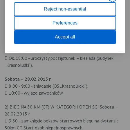
indywidualnie.
Reject non-essential
 10:50 - zamknięcie boksów startowych biegu na dystansie
15 km CT.
Preferences
 11:00 - start biegu na dystansie 15 km CT (stylem
klasycznym) w ramach Spartakiady SG.
Accept all
 Ok.13:00 - dekoracja zwycięzców biegu.
 Po dekoracji przejazd reprezentacji do miejsca
zakwaterowania – indywidualnie.
 Ok. 18:00 - uroczysty poczęstunek – biesiada (budynek
„Krasnoludki”).
Sobota – 28.02.2015 r.
 8:00 - 9:00 - śniadanie (OS „Krasnoludki”).
 10:00 - wyjazd zawodników.
2) BIEG NA 50 KM (CT) W KATEGORII OPEN SG: Sobota –
28.02.2015 r.
 9:50 - zamknięcie boksów startowych biegu na dystansie
50km CT. Start osób niepełnosprawnych.