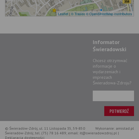
Leaflet
|
© Traseo
© OpenStreetMap contributors
Informator
Świeradowski
Chcesz otrzymwać
informacje o
wydarzeniach i
imprezach
Świeradowa-Zdroju?
© Świeradów-Zdrój, ul. 11 Listopada 35, 59-850
Wykonanie: amistad.pl
Świeradów-Zdrój; tel. (75) 78 16 489; email: it@swieradowzdroj.pl |
Deklaracja dostępności