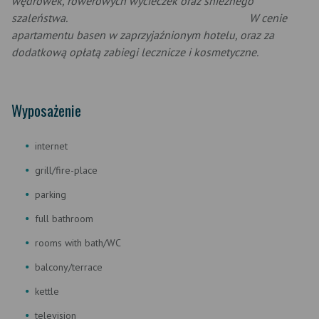
wędrówek, rowerowych wycieczek oraz śnieżnego
szaleństwa.
W cenie
apartamentu basen w zaprzyjaźnionym hotelu, oraz za
dodatkową opłatą zabiegi lecznicze i kosmetyczne.
Wyposażenie
internet
grill/fire-place
parking
full bathroom
rooms with bath/WC
balcony/terrace
kettle
television