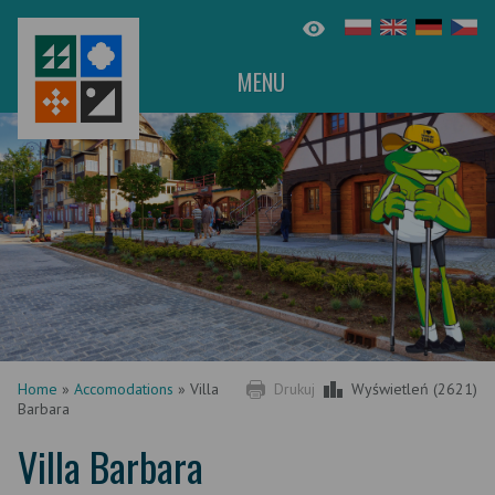
MENU
Home
»
Accomodations
»
Villa
Drukuj
Wyświetleń (2621)
Barbara
Villa Barbara