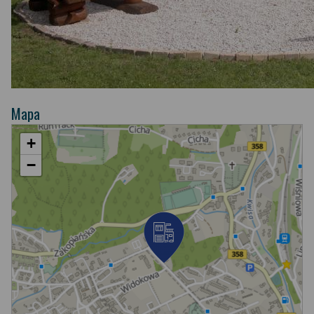
Mapa
+
−