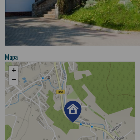
Mapa
+
−