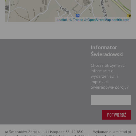
Leaflet
|
© Traseo
© OpenStreetMap contributors
Informator
Świeradowski
Chcesz otrzymwać
informacje o
wydarzeniach i
imprezach
Świeradowa-Zdroju?
© Świeradów-Zdrój, ul. 11 Listopada 35, 59-850
Wykonanie: amistad.pl