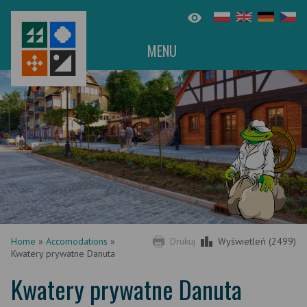
MENU
Home
»
Accomodations
»
Drukuj
Wyświetleń (2499)
Kwatery prywatne Danuta
Kwatery prywatne Danuta