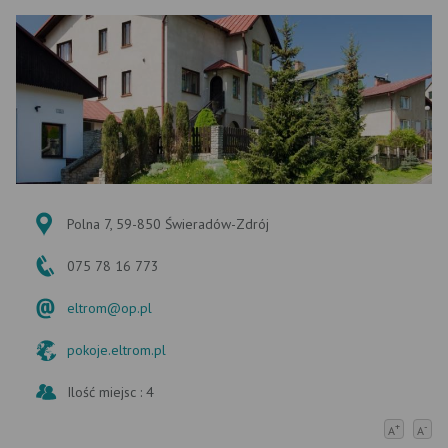
Polna 7, 59-850 Świeradów-Zdrój
075 78 16 773
eltrom@op.pl
pokoje.eltrom.pl
Ilość miejsc : 4
+
-
A
A