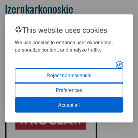
Izerokarkonoskie
This website uses cookies
September 11, 2010, 4:00 PM-7:00 PM
Hala Spacerowa Domu Zdrojowego
We use cookies to enhance user experience,
personalize content, and analyze traffic.
+
-
A
A
Multimedia
Reject non-essential
Preferences
Accept all