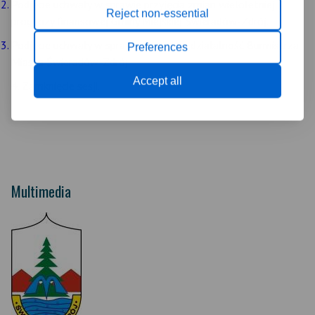
Podjęcie uchwały w sprawie przyjęcia zmian wieloletniej
Reject non-essential
prognozy finansowej Gminy Miejskiej Świeradów-Zdrój.
Podjęcie uchwały
w sprawie: skargi na działalność Burmistrza
Preferences
Miasta Świeradów-Zdrój.
Accept all
4. Zamknięcie sesji.
Multimedia