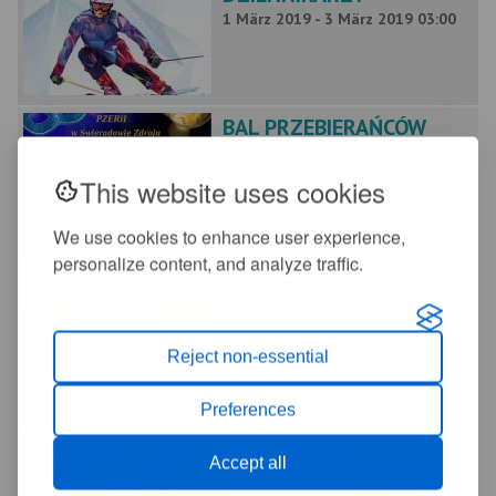
1 März 2019 - 3 März 2019 03:00
BAL PRZEBIERAŃCÓW
2 März 2019 17:00 - 2 März 2019
20:00
Wierzbowa 4 |
This website uses cookies
We use cookies to enhance user experience,
personalize content, and analyze traffic.
KONCERT Z OKAZJI DNIA
KOBIET - ZESPÓŁ
WOKALNY SYNTONIA
Reject non-essential
8 März 2019 15:30 - 8 März 2019
18:30
3 Maja 1 |
Preferences
DZIEŃ KOBIET
Accept all
ORGANIZOWANY PRZEZ