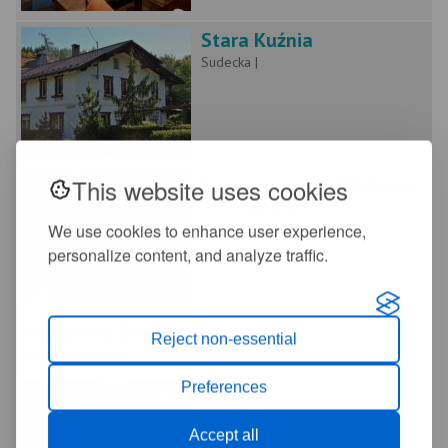
Stara Kuźnia
Sudecka |
This website uses cookies
Restauracja Pod Żabami
ul. Grunwaldzka 2a |
We use cookies to enhance user experience,
personalize content, and analyze traffic.
Kawiarnia Oleńka
Reject non-essential
Sienkiewicza 1A |
Preferences
Puenta
Zdrojowa 14 |
Accept all