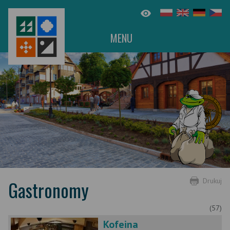
MENU
Gastronomy
Drukuj
(57)
Kofeina