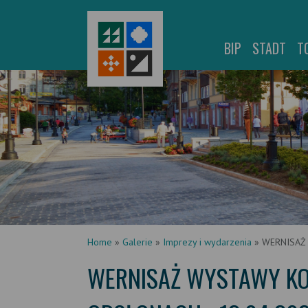
BIP
STADT
T
Home
»
Galerie
»
Imprezy i wydarzenia
»
WERNISAŻ
WERNISAŻ WYSTAWY KO