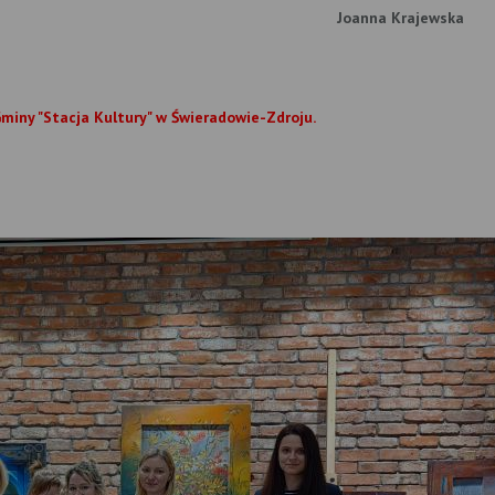
Joanna Krajewska
Gminy "Stacja Kultury" w Świeradowie-Zdroju.