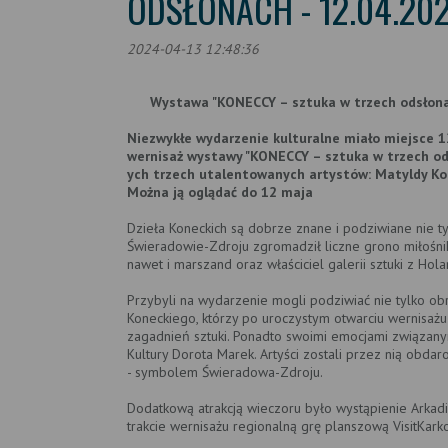
ODSŁONACH - 12.04.20
2024-04-13 12:48:36
Wystawa "KONECCY – sztuka w trzech odsłona
Niezwykłe wydarzenie kulturalne miało miejsce 12
wernisaż wystawy "KONECCY – sztuka w trzech ods
ych trzech utalentowanych artystów: Matyldy Kon
Można ją oglądać do 12 maja
Dzieła Koneckich są dobrze znane i podziwiane nie ty
Świeradowie-Zdroju zgromadził liczne grono miłośników
nawet i marszand oraz właściciel galerii sztuki z Holan
Przybyli na wydarzenie mogli podziwiać nie tylko obr
Koneckiego, którzy po uroczystym otwarciu wernisażu
zagadnień sztuki. Ponadto swoimi emocjami związanymi
Kultury Dorota Marek. Artyści zostali przez nią obda
- symbolem Świeradowa-Zdroju.
Dodatkową atrakcją wieczoru było wystąpienie Arkadi
trakcie wernisażu regionalną grę planszową VisitKark