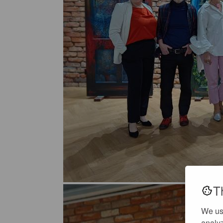
T
We us
analyz