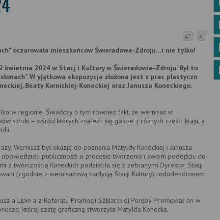
24
+
-
A
A
ch" oczarowała mieszkańców Świeradowa-Zdroju…i nie tylko!
 kwietnia 2024 w Stacj i Kultury w Świeradowie-Zdroju. Był to
łonach". W yjątkowa ekspozycja złożona jest z prac plastyczn
eckiej, Beaty Kornickiej-Koneckiej oraz Janusza Koneckiego.
lko w regionie. Świadczy o tym również fakt, że wernisaż w
 sztuki – wśród których znaleźli się goście z różnych części kraju, a
dii.
azy. Wernisaż był okazją do poznania Matyldy Koneckiej i Janusza
 opowiedzieli publiczności o procesie tworzenia i swoim podejściu do
 z twórczością Koneckich podzieliła się z zebranymi Dyrektor Stacji
rowani (zgodnie z wernisażową tradycją Stacji Kultury) rododendronem
usz a Lipin a z Referatu Promocji Szklarskiej Poręby. Promował on w
onosze, której szatę graficzną stworzyła Matylda Konecka.