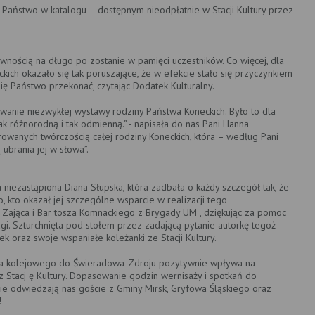
 Państwo w katalogu – dostępnym nieodpłatnie w Stacji Kultury przez
wnością na długo po zostanie w pamięci uczestników. Co więcej, dla
ich okazało się tak poruszające, że w efekcie stało się przyczynkiem
się Państwo przekonać, czytając Dodatek Kulturalny.
anie niezwykłej wystawy rodziny Państwa Koneckich. Było to dla
k różnorodną i tak odmienną.” - napisała do nas Pani Hanna
irowanych twórczością całej rodziny Koneckich, która – według Pani
ubrania jej w słowa”.
 niezastąpiona Diana Słupska, która zadbała o każdy szczegół tak, że
 kto okazał jej szczególne wsparcie w realizacji tego
 Zająca i Bar tosza Komnackiego z Brygady UM , dziękując za pomoc
i. Szturchnięta pod stołem przez zadającą pytanie autorkę tegoż
k oraz swoje wspaniałe koleżanki ze Stacji Kultury.
nia kolejowego do Świeradowa-Zdroju pozytywnie wpływa na
Stacj ę Kultury. Dopasowanie godzin wernisaży i spotkań do
nie odwiedzają nas goście z Gminy Mirsk, Gryfowa Śląskiego oraz
!