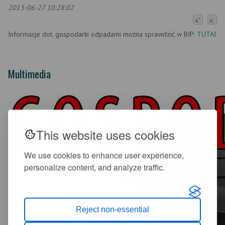
2013-06-27 10:28:02
+
-
A
A
Informacje dot. gospodarki odpadami można sprawdzić w BIP:
TUTAJ
Multimedia
This website uses cookies
We use cookies to enhance user experience,
personalize content, and analyze traffic.
Reject non-essential