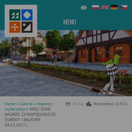
MENU
Home
»
Galerie
»
Imprezy i
Drukuj
Wyświetleń (1432)
wydarzenia
»
WRĘCZENIE
NAGRÓD ZA NAJPIĘKNIEJSZE
OGRODY I BALKONY -
04.11.2017 r.