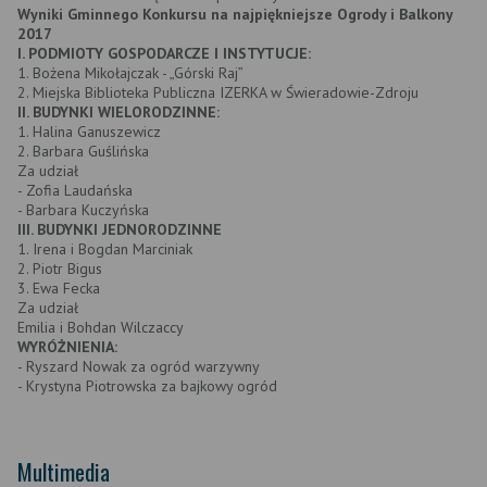
Wyniki Gminnego Konkursu na najpiękniejsze Ogrody i Balkony
2017
I. PODMIOTY GOSPODARCZE I INSTYTUCJE:
1. Bożena Mikołajczak - „Górski Raj”
2. Miejska Biblioteka Publiczna IZERKA w Świeradowie-Zdroju
II. BUDYNKI WIELORODZINNE:
1. Halina Ganuszewicz
2. Barbara Guślińska
Za udział
- Zofia Laudańska
- Barbara Kuczyńska
III. BUDYNKI JEDNORODZINNE
1. Irena i Bogdan Marciniak
2. Piotr Bigus
3. Ewa Fecka
Za udział
Emilia i Bohdan Wilczaccy
WYRÓŻNIENIA:
- Ryszard Nowak za ogród warzywny
- Krystyna Piotrowska za bajkowy ogród
Multimedia