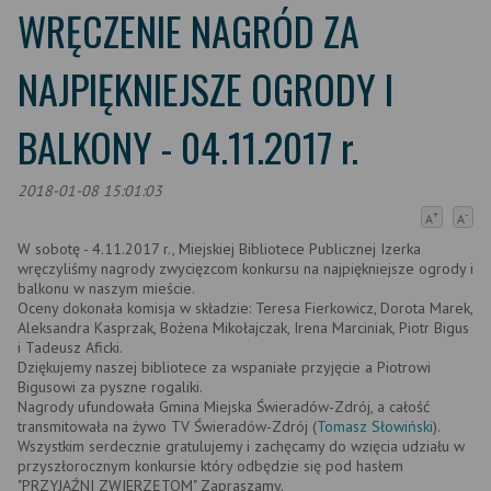
WRĘCZENIE NAGRÓD ZA
NAJPIĘKNIEJSZE OGRODY I
BALKONY - 04.11.2017 r.
2018-01-08 15:01:03
+
-
A
A
W sobotę - 4.11.2017 r., Miejskiej Bibliotece Publicznej Izerka
wręczyliśmy nagrody zwycięzcom konkursu na najpiękniejsze ogrody i
balkonu w naszym mieście.
Oceny dokonała komisja w składzie: Teresa Fierkowicz, Dorota Marek,
Aleksandra Kasprzak, Bożena Mikołajczak, Irena Marciniak, Piotr Bigus
i Tadeusz Aficki.
Dziękujemy naszej bibliotece za wspaniałe przyjęcie a Piotrowi
Bigusowi za pyszne rogaliki.
Nagrody ufundowała Gmina Miejska Świeradów-Zdrój, a całość
transmitowała na żywo TV Świeradów-Zdrój (
Tomasz Słowiński
).
Wszystkim serdecznie gratulujemy i zachęcamy do wzięcia udziału w
przyszłorocznym konkursie który odbędzie się pod hasłem
"PRZYJAŹNI ZWIERZĘTOM" Zapraszamy.