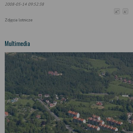
2008-05-14 09:52:38
+
-
A
A
Zdjęcia lotnicze
Multimedia