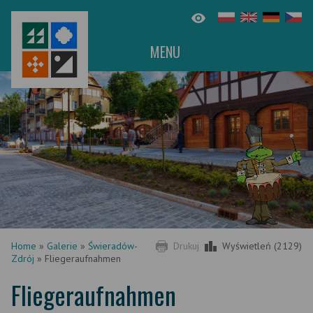
MENU
Home
»
Galerie
»
Świeradów-
Drukuj
Wyświetleń (2129)
Zdrój
»
Fliegeraufnahmen
Fliegeraufnahmen