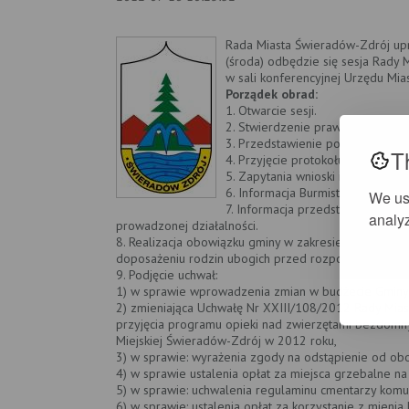
Rada Miasta Świeradów-Zdrój upr
(środa) odbędzie się sesja Rady 
w sali konferencyjnej Urzędu Mia
Porządek obrad:
1. Otwarcie sesji.
2. Stwierdzenie prawomocności o
3. Przedstawienie porządku obra
T
4. Przyjęcie protokołu z sesji Rad
5. Zapytania wnioski i interpelacje
6. Informacja Burmistrza o działa
We us
7. Informacja przedstawicieli org
analyz
prowadzonej działalności.
8. Realizacja obowiązku gminy w zakresie Pomocy S
doposażeniu rodzin ubogich przed rozpoczęciem rok
9. Podjęcie uchwał:
1) w sprawie wprowadzenia zmian w budżecie Gminy 
2) zmieniająca Uchwałę Nr XXIII/108/2012 Rady Mia
przyjęcia programu opieki nad zwierzętami bezdomn
Miejskiej Świeradów-Zdrój w 2012 roku,
3) w sprawie: wyrażenia zgody na odstąpienie od ob
4) w sprawie ustalenia opłat za miejsca grzebalne 
5) w sprawie: uchwalenia regulaminu cmentarzy kom
6) w sprawie: ustalenia opłat za korzystanie z mie