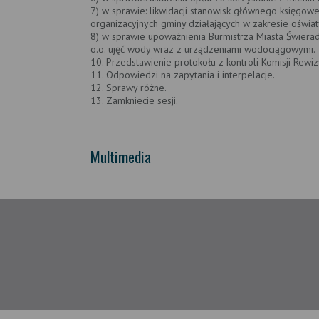
7) w sprawie: likwidacji stanowisk głównego księgo
organizacyjnych gminy działających w zakresie oświat
8) w sprawie upoważnienia Burmistrza Miasta Świer
o.o. ujęć wody wraz z urządzeniami wodociągowymi.
10. Przedstawienie protokołu z kontroli Komisji Rew
11. Odpowiedzi na zapytania i interpelacje.
12. Sprawy różne.
13. Zamkniecie sesji.
Multimedia