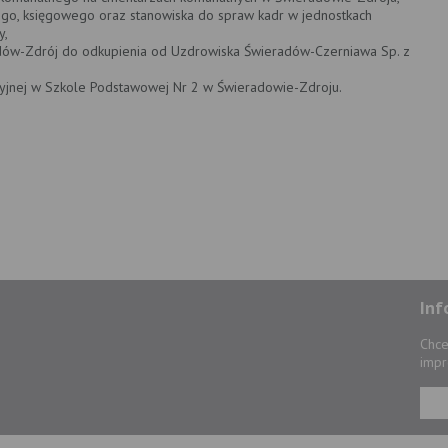
wego, księgowego oraz stanowiska do spraw kadr w jednostkach
y,
adów-Zdrój do odkupienia od Uzdrowiska Świeradów-Czerniawa Sp. z
izyjnej w Szkole Podstawowej Nr 2 w Świeradowie-Zdroju.
Inf
Chce
impr