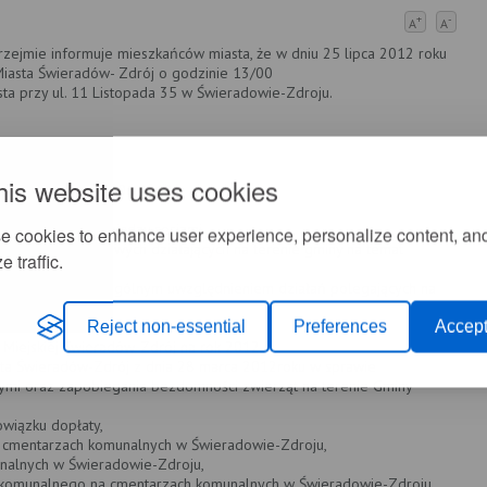
+
-
A
A
zejmie informuje mieszkańców miasta, że w dniu 25 lipca 2012 roku
Miasta Świeradów- Zdrój o godzinie 13/00
sta przy ul. 11 Listopada 35 w Świeradowie-Zdroju.
brad.
d.
his website uses cookies
y Miasta z dnia: 27.06.2012 r.
.
niach Burmistrza między sesjami.
e cookies to enhance user experience, personalize content, an
anizacji pozarządowych działających na terenie gminy na temat
e traffic.
połecznej ze szczególnym uwzględnieniem działań polegających na
u szkolnego.
Reject non-essential
Preferences
Accept
Miejskiej Świeradów-Zdrój na rok 2012,
sta Świeradów-Zdrój z dnia 28 marca 2012roku w sprawie
ymi oraz zapobiegania bezdomności zwierząt na terenie Gminy
owiązku dopłaty,
na cmentarzach komunalnych w Świeradowie-Zdroju,
unalnych w Świeradowie-Zdroju,
nia komunalnego na cmentarzach komunalnych w Świeradowie-Zdroju,