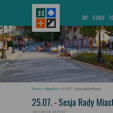
BIP
STADT
T
Home
»
Aktuelles
»
25.07. - Sesja Rady Miasta
25.07. - Sesja Rady Mias
2012-07-18 10:25:32