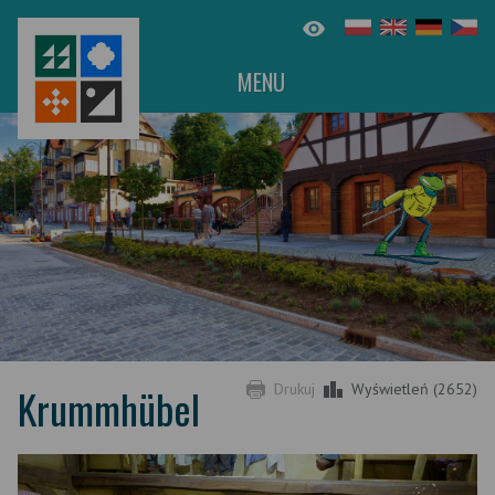
MENU
Krummhübel
Drukuj
Wyświetleń (2652)