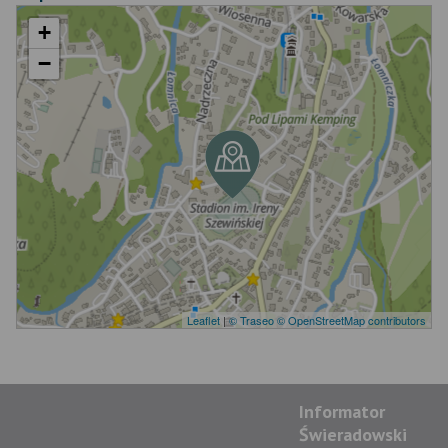
+
−
Leaflet
|
© Traseo
© OpenStreetMap contributors
Informator
Świeradowski