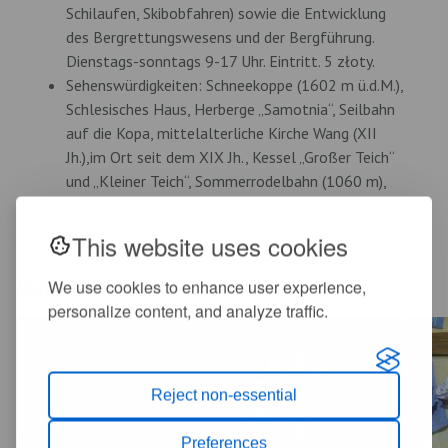
Schilaufen, Skibobfahren) sowie die Entwicklung
des Bergrettungswesens und der Bergführung.
Dienstags-sonntags 9-17 Uhr. Eintritt. 5 złoty.
Sehenswürdigkeiten: Schneekoppe (1602 m ü.d.M.),
Schlesisches Haus, Herberge „Samotnia“, Seilbahn
auf die Kopa, mittelalterliche Kirche Wang (XII
Jh.),im Ort seit dem XIX Jh., Kessel „Großer Teich“
und „Kleiner Teich“, Sommerrodelbahn (1060 m),
Seilpark.
This website uses cookies
Multimedia
We use cookies to enhance user experience,
personalize content, and analyze traffic.
Reject non-essential
Preferences