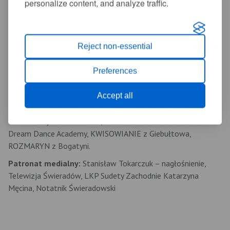
personalize content, and analyze traffic.
18.00 – zakończenie i podsumowanie IMPREZY.
Reject non-essential
Zapraszamy do udziału w Imprezie
POLICZ SIĘ Z CUKRZYCĄ
STAWIAJ NA SPORT
, którą
organizują:
Uzdrowisko
Preferences
Świeradów-Czerniawa, SPA dla ŁBA Katarzyna Harbul-Bała,
Nadleśnictwo Świeradów, Sztab WOŚP, Referat Promocji
Accept all
Gminy, Turystyki, Kultury i Sportu, Szkolne Koło Wolontariatu
„Pomocna Dłoń”, Naturalnie Dobrze Nikoleta Dzierżęga,
Tomasz Gajewski FITNESS, Adrian Mleczek Szkoła Tańca
Dream Dance Academy, KWISOWIANIE z Giebułtowa,
ROZMARYN z Bogatyni.
Patronat medialny:
Stanisław Tokarczuk – nagłośnienie,
Telewizja Świeradów, LKP Sudety Zachodnie Katarzyna
Męcina, Notatnik Świeradowski