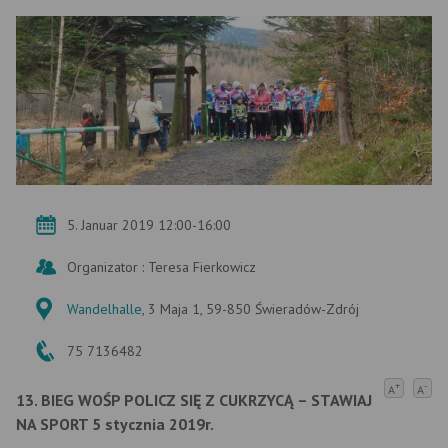
5. Januar 2019 12:00-16:00
Organizator : Teresa Fierkowicz
Wandelhalle
, 3 Maja 1, 59-850 Świeradów-Zdrój
75 7136482
+
-
A
A
13. BIEG WOŚP
POLICZ SIĘ Z CUKRZYCĄ – STAWIAJ
NA SPORT 5 stycznia 2019r.