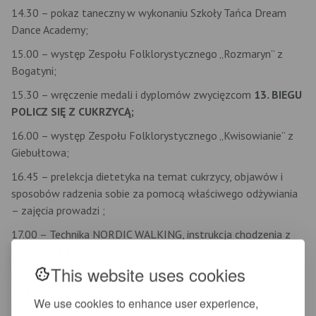
14.30 – pokaz taneczny w wykonaniu Szkoły Tańca Dream
Dance Academy;
15.00 – występ Zespołu Folklorystycznego „Rozmaryn” z
Bogatyni;
15.30 – wręczenie medali i dyplomów zwycięzcom
13. BIEGU
POLICZ SIĘ Z CUKRZYCĄ;
16.00 – występ Zespołu Folklorystycznego „Kwisowianie” z
Giebułtowa;
16.45 – prelekcja dietetyka na temat cukrzycy, objawów i
sposobów radzenia sobie za pomocą właściwego odżywiania
– zajęcia prowadzi ;
17.00 – Technika NORDIC WALKING, instrukcja chodzenia z
kijkami w 3 krokach – zajęcia prowadzi pani Nikoleta
Dzierżęga;
This website uses cookies
17.30 – ZUMBA czyli moc pozytywnej energii, endorfin i
We use cookies to enhance user experience,
radości – zajęcia prowadzi Tomasz Gajewski