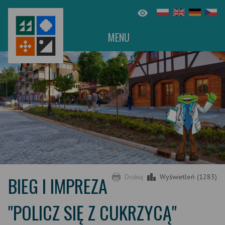
MENU
BIEG I IMPREZA
Drukuj
Wyświetleń (1283)
"POLICZ SIĘ Z CUKRZYCĄ"