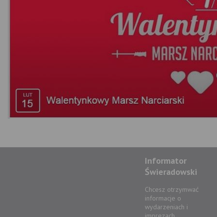
Informator
Świeradowski
Chcesz otrzymwać
informacje o
wydarzeniach i
imprezach