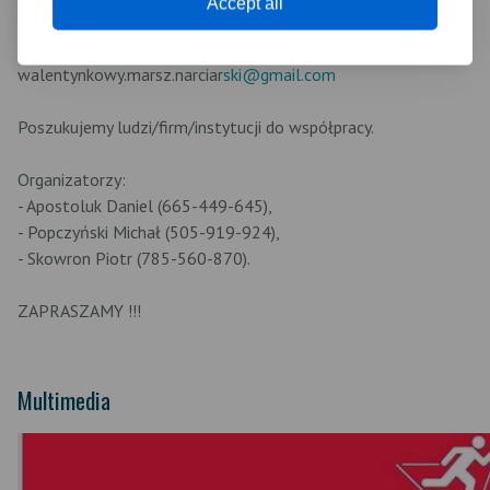
Accept all
Na zgłoszenia czekamy pod adresem:
walentynkowy.marsz.narciar
ski@gmail.com
Poszukujemy ludzi/firm/instytucji do współpracy.
Organizatorzy:
- Apostoluk Daniel (665-449-645),
- Popczyński Michał (505-919-924),
- Skowron Piotr (785-560-870).
ZAPRASZAMY !!!
Multimedia