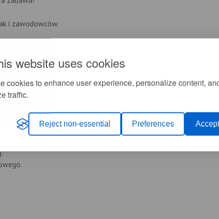
ra zabawa!
ak i zawodowców.
hatka Górzystów oraz Schronisko "Orle".
wość zjedzenia np. kiełbasek z ogniska.
his website uses cookies
e cookies to enhance user experience, personalize content, an
OWANIU odbędą się losowania atrakcyjnych nagród!
e traffic.
Reject non-essential
Preferences
Accept
t narciarski we własnym zakresie).
.
gowego.