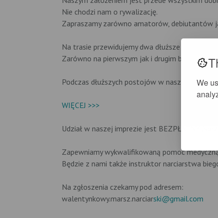
Naszym założeniem jest przede wszystkim dob
Nie chodzi nam o rywalizację.
Zapraszamy zarówno amatorów, debiutantów j
Na trasie przewidujemy dwa dłuższe postoje - C
Zarówno na pierwszym jak i drugim będzie możli
T
We us
Podczas dłuższych postojów w naszym MASZER
analyz
WIĘCEJ >>>
Udział w naszej imprezie jest BEZPŁATNY (sprzę
Zapewniamy wykwalifikowaną pomoc medyczną
Będzie z nami także instruktor narciarstwa bie
Na zgłoszenia czekamy pod adresem:
walentynkowy.marsz.narciar
ski@gmail.com