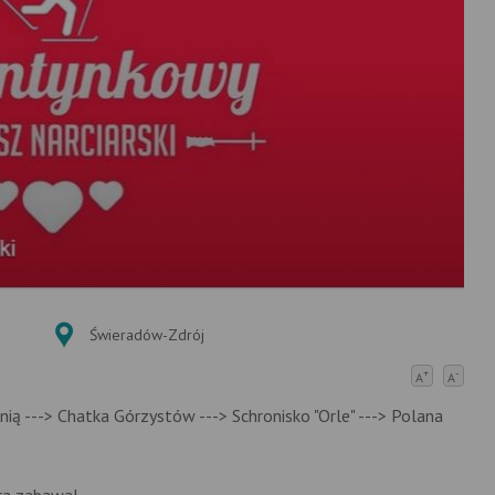
Świeradów-Zdrój
+
-
A
A
ią ---> Chatka Górzystów ---> Schronisko "Orle" ---> Polana