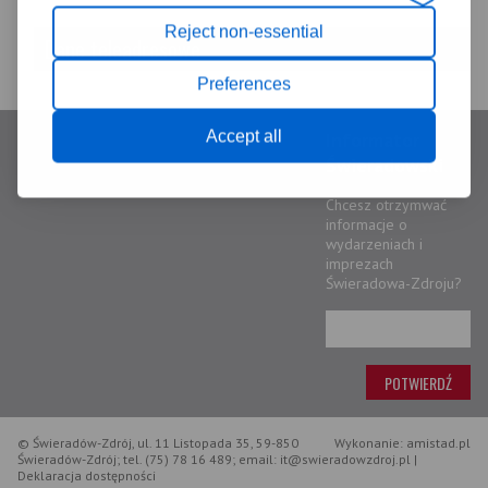
Reject non-essential
Dane teleadresowe
Preferences
Accept all
Informator
Świeradowski
Chcesz otrzymwać
informacje o
wydarzeniach i
imprezach
Świeradowa-Zdroju?
© Świeradów-Zdrój, ul. 11 Listopada 35, 59-850
Wykonanie: amistad.pl
Świeradów-Zdrój; tel. (75) 78 16 489; email: it@swieradowzdroj.pl |
Deklaracja dostępności