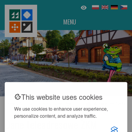
MENU
This website uses cookies
Home
»
Stadt
»
Stadtbus
»
Dane
Drukuj
Wyświetleń (6938)
We use cookies to enhance user experience,
teleadresowe
personalize content, and analyze traffic.
Dane teleadresowe ZKM