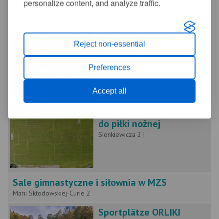
personalize content, and analyze traffic.
2/3 + Manualbox, Quarte pipe +
roll-in, 2x Grindbox,...
Szachy plenerowe
Reject non-essential
3-go Maja 1 |
Preferences
Accept all
Stadion Miejski - boisko
do piłki nożnej
Sienkiewicza 2 |
Sale gimnastyczne i siłownia w MZS
Marii Skłodowskiej-Curie 2
Sportplätze ORLIKI