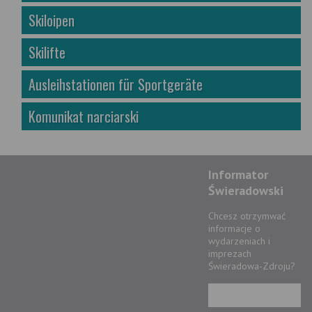
Skiloipen
Skilifte
Ausleihstationen für Sportgeräte
Komunikat narciarski
Informator
Świeradowski
Chcesz otrzymwać
informacje o
wydarzeniach i
imprezach
Świeradowa-Zdroju?