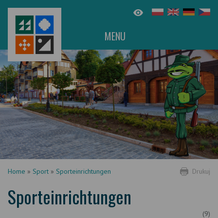
MENU
Home
»
Sport
»
Sporteinrichtungen
Drukuj
Sporteinrichtungen
(9)