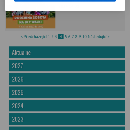
2 května 2024 11:00 - 5 května
2024 14:00
< Předcházející
1
2
3
4
5
6
7
8
9
10
Následující >
Aktualne
2027
2026
2025
2024
2023