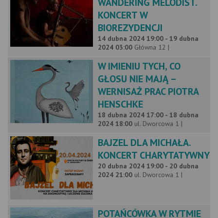
WANDERING MELODIST.
KONCERT W
BIOREZYDENCJI
14 dubna 2024 19:00 - 19 dubna
2024 03:00
Główna 12 |
W IMIENIU TYCH, CO
GŁOSU NIE MAJĄ –
WERNISAŻ PRAC PIOTRA
HENSCHKE
18 dubna 2024 17:00 - 18 dubna
2024 18:00
ul. Dworcowa 1 |
BAJZEL DLA MICHAŁA.
KONCERT CHARYTATYWNY
20 dubna 2024 19:00 - 20 dubna
2024 21:00
ul. Dworcowa 1 |
POTAŃCÓWKA W RYTMIE