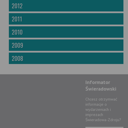
2012
2011
2010
2009
2008
Informator
Świeradowski
Chcesz otrzymwać
informacje o
wydarzeniach i
imprezach
Świeradowa-Zdroju?