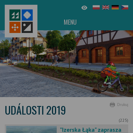
MENU
UDÁLOSTI 2019
Drukuj
(225)
"Izerska Łąka" zaprasza