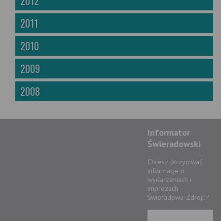
2012
2011
2010
2009
2008
Informator
Świeradowski
Chcesz otrzymwać
informacje o
wydarzeniach i
imprezach
Świeradowa-Zdroju?