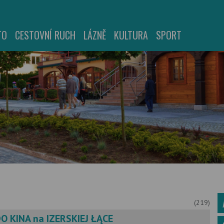
TO
CESTOVNÍ RUCH
LÁZNĚ
KULTURA
SPORT
(219)
 KINA na IZERSKIEJ ŁĄCE