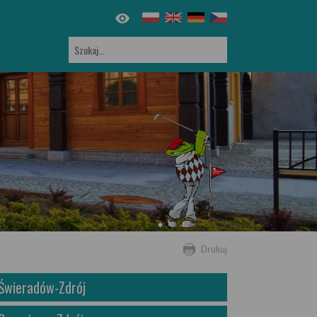
Drukuj
Świeradów-Zdrój