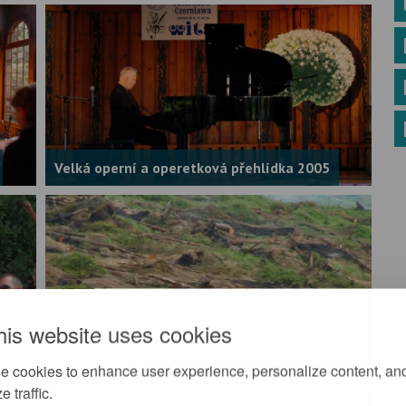
Velká operní a operetková přehlídka 2005
his website uses cookies
5
Kabinová_1
e cookies to enhance user experience, personalize content, an
e traffic.