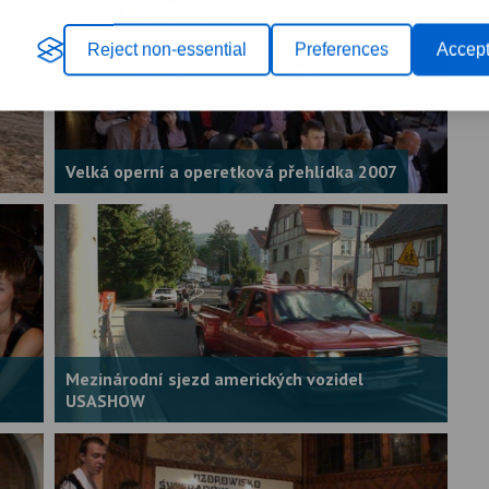
Reject non-essential
Preferences
Accept
Velká operní a operetková přehlídka 2007
Mezinárodní sjezd amerických vozidel
USASHOW