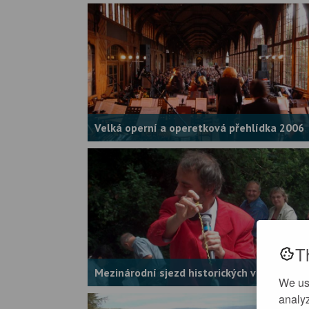
Velká operní a operetková přehlídka 2006
T
Mezinárodní sjezd historických vozidel 200
We us
analyz