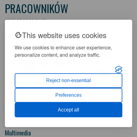
PRACOWNIKÓW
2023-07-12 12:24:47
+
-
A
A
This website uses cookies
We use cookies to enhance user experience,
personalize content, and analyze traffic.
Reject non-essential
Preferences
Firma TAURON poszukuje pracownika na stanowisko: elektromonter
sieci SN i nN, miejsce pracy: Mirsk. Szczegóły w załączonym
ogłoszeniu.
Accept all
Multimedia