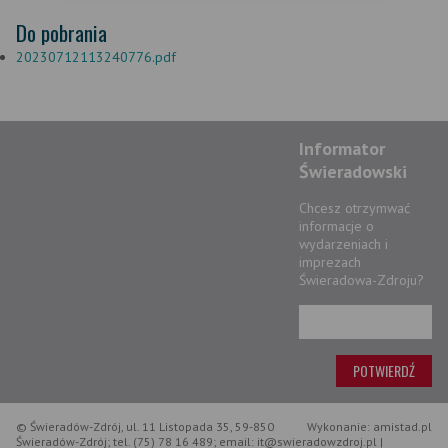
Do pobrania
20230712113240776.pdf
Informator
Świeradowski
Chcesz otrzymwać
informacje o
wydarzeniach i
imprezach
Świeradowa-Zdroju?
© Świeradów-Zdrój, ul. 11 Listopada 35, 59-850
Wykonanie: amistad.pl
Świeradów-Zdrój; tel. (75) 78 16 489; email: it@swieradowzdroj.pl |