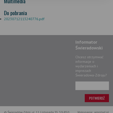
Multimedia
Do pobrania
20230712113240776.pdf
Informator
Świeradowski
Chcesz otrzymwać
informacje o
wydarzeniach i
imprezach
Świeradowa-Zdroju?
© Świeradów-Zdrój, ul. 11 Listopada 35, 59-850
Wykonanie: amistad.pl