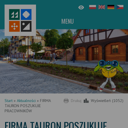
MENU
Start
»
Aktualności
»
FIRMA
Drukuj
Wyświetleń (1052)
TAURON POSZUKUJE
PRACOWNIKÓW
FIRMA TAURON POSZUKUJE