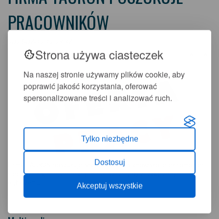
PRACOWNIKÓW
2023-07-12 12:24:47
Strona używa ciasteczek
+
-
A
A
Na naszej stronie używamy plików cookie, aby
poprawić jakość korzystania, oferować
spersonalizowane treści i analizować ruch.
Tylko niezbędne
Dostosuj
Firma TAURON poszukuje pracownika na stanowisko: elektromonter
sieci SN i nN, miejsce pracy: Mirsk. Szczegóły w załączonym
ogłoszeniu.
Akceptuj wszystkie