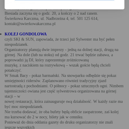
karty sylwestrowej.
Dla wszystkich gości lampka szampana gratis.
Biesiada zaczyna się o godz. 20, a kończy o 2 nad ranem.
Świerkowa Karczma, ul. Nadbrzeżna 4, tel. 501 125 614,
kontakt@swierkowakarczma.pl
KOLEJ GONDOLOWA
czyli SKI & SUN, zapowiada, że trzeci już Sylwester ma być pełen
niespodzianek.
Organizatorzy planują dwie imprezy - jedną na dolnej stacji, drugą na
górnej. Na dole (lub na stoku) od godz. 21 trwać będzie zabawa, a
poprowadzi ją DJ, który zaprezentuje zróżnicowaną
muzykę, z naciskiem na rozrywkową – wszak goście będą chcieli
potańczyć.
W Smak Bacy - pokaz barmański. Na snowparku odbędzie się pokaz
umiejętności ridersów. Zaplanowano również tradycyjny zjazd
nartostradą z pochodniami. O północy - pokaz sztucznych ogni. Nimbem
tajemniczości owiana jest część sylwestrowa organizowana na górnej
stacji – w
nowej restauracji, która zainauguruje swą działalność. W każdy razie ma
być moc niespodzianek.
Nie trzeba dodawać, że oba bufety będą obficie zaopatrzone, zaś kolej
ma kursować do 2 w nocy, bilety jak w cenniku.
Ponieważ do dnia oddania gazety do druku organizatorzy nie znali
jeszcze wszystkich