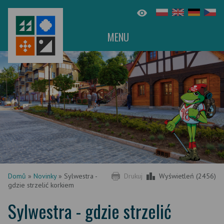
MENU
Domů
»
Novinky
»
Sylwestra -
Drukuj
Wyświetleń (2456)
gdzie strzelić korkiem
Sylwestra - gdzie strzelić