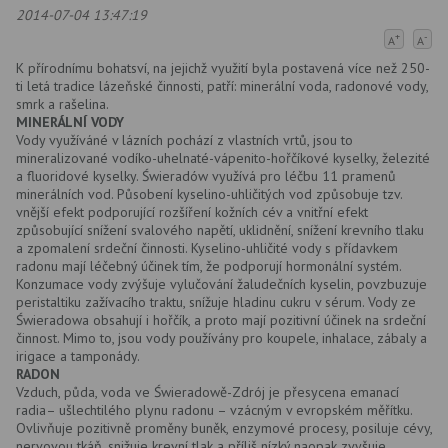
2014-07-04 13:47:19
+
-
A
A
K přírodnímu bohatsví, na jejichž využití byla postavená více než 250-
ti letá tradice lázeňské činnosti, patří: minerální voda, radonové vody,
smrk a rašelina.
MINERÁLNÍ VODY
Vody využíváné v lázních pochází z vlastních vrtů, jsou to
mineralizované vodíko-uhelnaté-vápenito-hořčíkové kyselky, železité
a fluoridové kyselky. Świeradów využívá pro léčbu 11 pramenů
minerálních vod. Působení kyselino-uhličitých vod způsobuje tzv.
vnější efekt podporující rozšíření kožních cév a vnitřní efekt
způsobující snížení svalového napětí, uklidnění, snížení krevního tlaku
a zpomalení srdeční činnosti. Kyselino-uhličité vody s přídavkem
radonu mají léčebný účinek tím, že podporují hormonální systém.
Konzumace vody zvýšuje vylučování žaludečních kyselin, povzbuzuje
peristaltiku zažívacího traktu, snížuje hladinu cukru v sérum. Vody ze
Świeradowa obsahují i hořčík, a proto mají pozitivní účinek na srdeční
činnost. Mimo to, jsou vody používány pro koupele, inhalace, zábaly a
irigace a tamponády.
RADON
Vzduch, půda, voda ve Świeradowě-Zdrój je přesycena emanací
radia– ušlechtilého plynu radonu – vzácným v evropském měřítku.
Ovlivňuje pozitivně proměny buněk, enzymové procesy, posiluje cévy,
nervovou tkáň, snižuje krevní tlak a příliš nízký naopak zvyšuje.