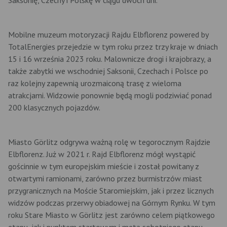
Mobilne muzeum motoryzacji Rajdu Elbflorenz powered by
TotalEnergies przejedzie w tym roku przez trzy kraje w dniach
15 i 16 września 2023 roku. Malownicze drogi i krajobrazy, a
także zabytki we wschodniej Saksonii, Czechach i Polsce po
raz kolejny zapewnią urozmaiconą trasę z wieloma
atrakcjami. Widzowie ponownie będą mogli podziwiać ponad
200 klasycznych pojazdów.
Miasto Görlitz odgrywa ważną rolę w tegorocznym Rajdzie
Elbflorenz. Już w 2021 r. Rajd Elbflorenz mógł wystąpić
gościnnie w tym europejskim mieście i został powitany z
otwartymi ramionami, zarówno przez burmistrzów miast
przygranicznych na Moście Staromiejskim, jak i przez licznych
widzów podczas przerwy obiadowej na Górnym Rynku. W tym
roku Stare Miasto w Görlitz jest zarówno celem piątkowego
etapu, jak i punktem startowym i metą sobotniego etapu.