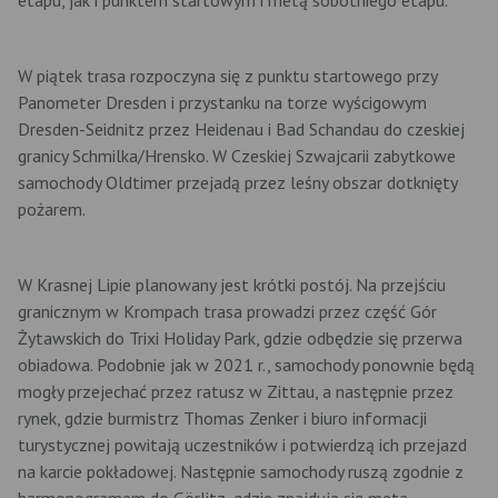
W piątek trasa rozpoczyna się z punktu startowego przy
Panometer Dresden i przystanku na torze wyścigowym
Dresden-Seidnitz przez Heidenau i Bad Schandau do czeskiej
granicy Schmilka/Hrensko. W Czeskiej Szwajcarii zabytkowe
samochody Oldtimer przejadą przez leśny obszar dotknięty
pożarem.
W Krasnej Lipie planowany jest krótki postój. Na przejściu
granicznym w Krompach trasa prowadzi przez część Gór
Żytawskich do Trixi Holiday Park, gdzie odbędzie się przerwa
obiadowa. Podobnie jak w 2021 r., samochody ponownie będą
mogły przejechać przez ratusz w Zittau, a następnie przez
rynek, gdzie burmistrz Thomas Zenker i biuro informacji
turystycznej powitają uczestników i potwierdzą ich przejazd
na karcie pokładowej. Następnie samochody ruszą zgodnie z
harmonogramem do Görlitz, gdzie znajduje się meta