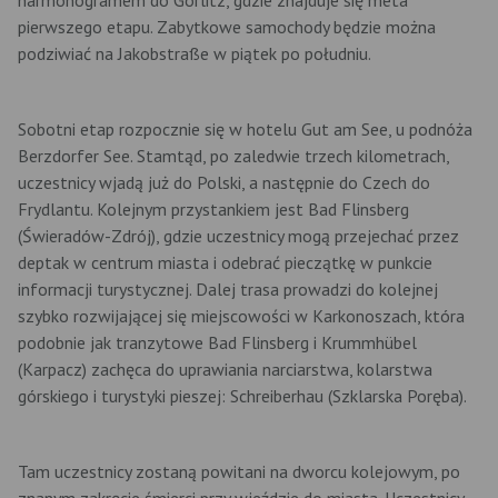
pierwszego etapu. Zabytkowe samochody będzie można
podziwiać na Jakobstraße w piątek po południu.
Sobotni etap rozpocznie się w hotelu Gut am See, u podnóża
Berzdorfer See. Stamtąd, po zaledwie trzech kilometrach,
uczestnicy wjadą już do Polski, a następnie do Czech do
Frydlantu. Kolejnym przystankiem jest Bad Flinsberg
(Świeradów-Zdrój), gdzie uczestnicy mogą przejechać przez
deptak w centrum miasta i odebrać pieczątkę w punkcie
informacji turystycznej. Dalej trasa prowadzi do kolejnej
szybko rozwijającej się miejscowości w Karkonoszach, która
podobnie jak tranzytowe Bad Flinsberg i Krummhübel
(Karpacz) zachęca do uprawiania narciarstwa, kolarstwa
górskiego i turystyki pieszej: Schreiberhau (Szklarska Poręba).
Tam uczestnicy zostaną powitani na dworcu kolejowym, po
znanym zakręcie śmierci przy wjeździe do miasta. Uczestnicy