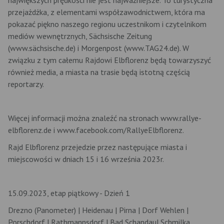
przejażdżka, z elementami współzawodnictwem, która ma
pokazać piękno naszego regionu uczestnikom i czytelnikom
mediów wewnętrznych, Sächsische Zeitung
(www.sächsische.de) i Morgenpost (www.TAG24.de). W
związku z tym całemu Rajdowi Elbflorenz będą towarzyszyć
również media, a miasta na trasie będą istotną częścią
reportarzy.
Więcej informacji można znaleźć na stronach www.rallye-
elbflorenz.de i www.facebook.com/RallyeElbflorenz.
Rajd Elbflorenz przejedzie przez następujące miasta i
miejscowości w dniach 15 i 16 września 2023r.
15.09.2023, etap piątkowy - Dzień 1
Drezno (Panometer) | Heidenau | Pirna | Dorf Wehlen |
Porschdorf | Rathmannsdorf | Bad Schandau| Schmilka