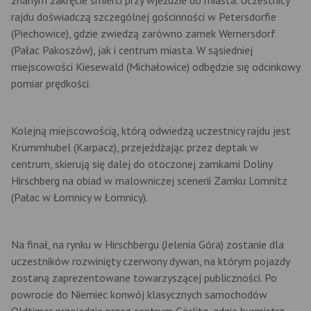
rajdu doświadczą szczególnej gościnności w Petersdorfie
(Piechowice), gdzie zwiedzą zarówno zamek Wernersdorf
(Pałac Pakoszów), jak i centrum miasta. W sąsiedniej
miejscowości Kiesewald (Michałowice) odbędzie się odcinkowy
pomiar prędkości.
Kolejną miejscowością, którą odwiedzą uczestnicy rajdu jest
Krümmhubel (Karpacz), przejeżdżając przez deptak w
centrum, skierują się dalej do otoczonej zamkami Doliny
Hirschberg na obiad w malowniczej scenerii Zamku Lomnitz
(Pałac w Łomnicy w Łomnicy).
Na finał, na rynku w Hirschbergu (Jelenia Góra) zostanie dla
uczestników rozwinięty czerwony dywan, na którym pojazdy
zostaną zaprezentowane towarzyszącej publiczności. Po
powrocie do Niemiec konwój klasycznych samochodów
Oldtimer przejedzie przez centrum Görlitz, gdzie burmistrz