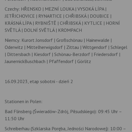
Czechy: HŘENSKO | MEZNÍ LOUKA | VYSOKÁ LÍPA |
JETŘICHOVICE | RYNARTICE | CHŘIBSKÁ | DOUBICE |
KRÁSNÁ LÍPA | RYBNIŠTĚ | CHŘIBSKÁ | KYTLICE | HORNÍ
SVĚTLÁ | DOLNÍ SVĚTLÁ | KROMPACH
Niemcy: Kurort Jonsdorf | Großschönau | Hainewalde |
Oderwitz | Mittelherwigsdorf | Zittau | Wittgendorf | Schlegel
| Dittersbach | Kiesdorf | Schönau-Berzdorf | Friedersdorf |
JaunernickBuschbach | Pfaffendorf | Görlitz
16.09.2023, etap sobotni - dzień 2
Stationen in Polen:
Bad Flinsberg (Świeradów-Zdrój, Piłsudskiego): 09:45 Uhr –
11:50 Uhr
Schreiberhau (Szklarska Poręba, Jedności Narodowej): 10:00 –