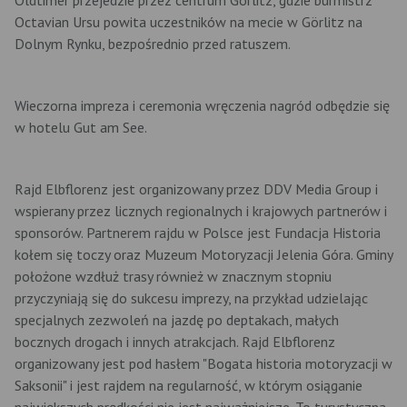
Octavian Ursu powita uczestników na mecie w Görlitz na
Dolnym Rynku, bezpośrednio przed ratuszem.
Wieczorna impreza i ceremonia wręczenia nagród odbędzie się
w hotelu Gut am See.
Rajd Elbflorenz jest organizowany przez DDV Media Group i
wspierany przez licznych regionalnych i krajowych partnerów i
sponsorów. Partnerem rajdu w Polsce jest Fundacja Historia
kołem się toczy oraz Muzeum Motoryzacji Jelenia Góra. Gminy
położone wzdłuż trasy również w znacznym stopniu
przyczyniają się do sukcesu imprezy, na przykład udzielając
specjalnych zezwoleń na jazdę po deptakach, małych
bocznych drogach i innych atrakcjach. Rajd Elbflorenz
organizowany jest pod hasłem "Bogata historia motoryzacji w
Saksonii" i jest rajdem na regularność, w którym osiąganie
największych prędkości nie jest najważniejsze. To turystyczna