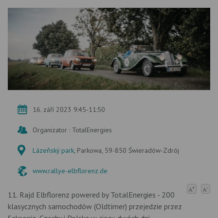
16. září 2023 9:45-11:50
Organizator : TotalEnergies
Lázeňský park
, Parkowa, 59-850 Świeradów-Zdrój
www.rallye-elbflorenz.de
+
-
A
A
11. Rajd Elbflorenz powered by TotalEnergies - 200
klasycznych samochodów (Oldtimer) przejedzie przez
Saksonię, Czechy i Polskę w ciągu dwóch dni.