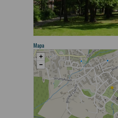
Mapa
+
−