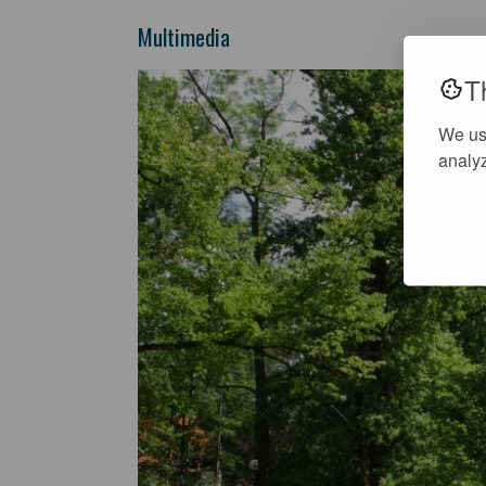
Multimedia
T
We us
analyz