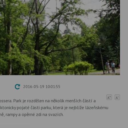
2016-05-19 10:01:55
+
-
A
A
ossera. Park je rozdělen na několik menších částí a
ektonicky pojaté části parku, která je nejblíže lázeňskému
ně, rampy a opěrné zdi na svazích.