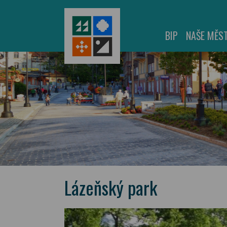
BIP
NAŠE MĚS
Lázeňský park