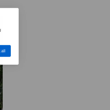
d
 all