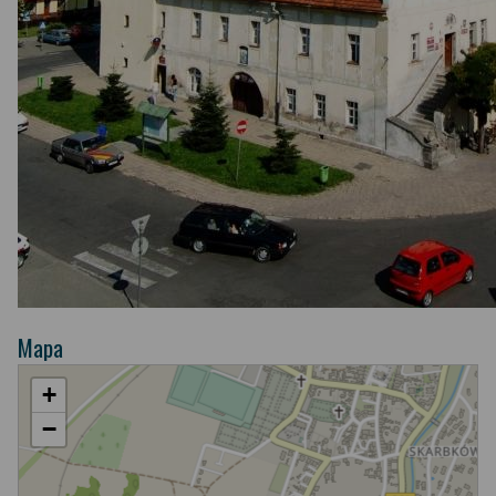
Mapa
+
−