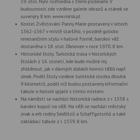
19. stol. Nyní rozhledna s třemi plošinami. V
budoucnosti zde vznikne galerie obrazů a stánek se
suvenýry. 8 km. www.mirsk.pl
Kostel Zvěstování Panny Marie postavený v letech
1562-1567 v místě staršího, v pozdně goticko
renesančním stylu v halové formě, barokní věž
dostavěna v 18. stol. Obnoven v roce 1970. 8 km.
Historické štoly. Turistická trasa v historických
štolách z 16. století, kde bude možné mj.
zhlédnout, jak v dávných dobách horníci těžili např.
zinek. Podél štoly vznikne turistická stezka dlouhá
9 kilometrů, podél níž budou postaveny informační
tabule o historii spjaté s tímto místem.
Na náměstí se nachází historická radnice z r. 1558 s
barokní kopulí na věži. Na věži se nachází městský
znak a erb rodiny Seidlitzů a Schaffgotschů a také
zakládací tabule z r. 1559. 8 km.