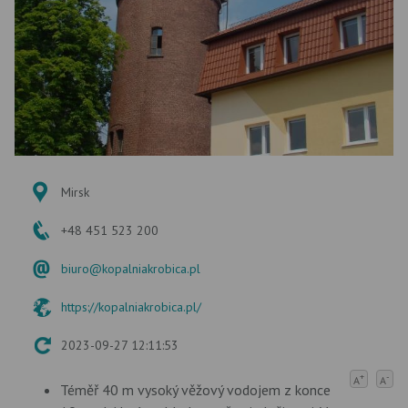
Mirsk
+48 451 523 200
biuro@kopalniakrobica.pl
https://kopalniakrobica.pl/
2023-09-27 12:11:53
+
-
A
A
Téměř 40 m vysoký věžový vodojem z konce