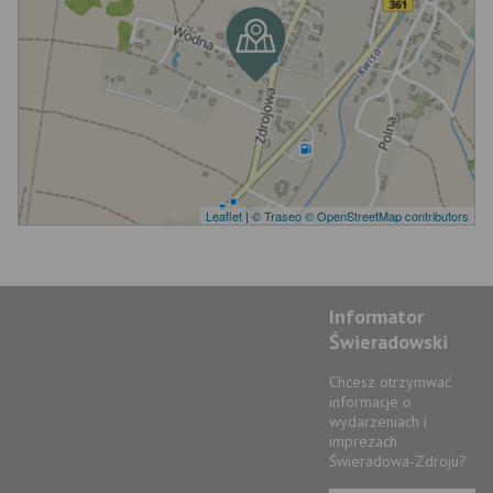
Leaflet
|
© Traseo
© OpenStreetMap contributors
Informator
Świeradowski
Chcesz otrzymwać
informacje o
wydarzeniach i
imprezach
Świeradowa-Zdroju?