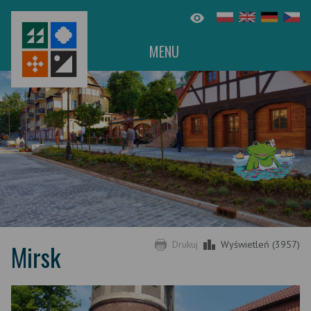
MENU
Mirsk
Drukuj
Wyświetleń (3957)