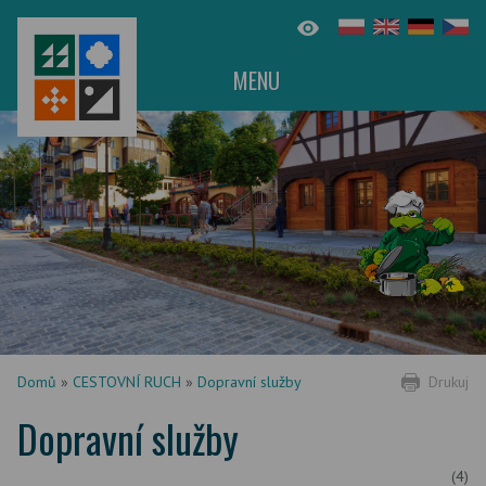
MENU
Domů
»
CESTOVNÍ RUCH
»
Dopravní služby
Drukuj
Dopravní služby
(4)