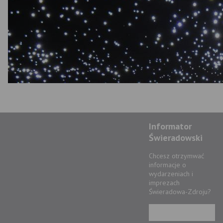
Informator
Świeradowski
Chcesz otrzymwać
informacje o
wydarzeniach i
imprezach
Świeradowa-Zdroju?