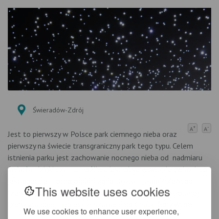
Świeradów-Zdrój
+
-
A
A
Jest to pierwszy w Polsce park ciemnego nieba oraz
pierwszy na świecie transgraniczny park tego typu. Celem
istnienia parku jest zachowanie nocnego nieba od nadmiaru
światła, dzięki czemu możliwe jest obserwowanie gwiazd, co
jest obecnie mocno ograniczone. Jak tam trafić? Ze Stogu
This website uses cookies
Izerskiego należy udać się czerwonym szlakiem na Polanę
Izerską, a dalej niebieskim szlakiem do Chatki Górzystów.
We use cookies to enhance user experience,