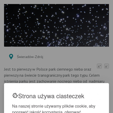
Świeradów-Zdrój
+
-
A
A
Jest to pierwszy w Polsce park ciemnego nieba oraz
pierwszy na świecie transgraniczny park tego typu. Celem
istnienia parku jest zachowanie nocnego nieba od nadmiaru
światła, dzięki czemu możliwe jest obserwowanie gwiazd, co
jest obecnie mocno ograniczone. Jak tam trafić? Ze Stogu
Strona używa ciasteczek
Izerskiego należy udać się czerwonym szlakiem na Polanę
Izerską, a dalej niebieskim szlakiem do Chatki Górzystów.
Na naszej stronie używamy plików cookie, aby
poprawić jakość korzystania, oferować