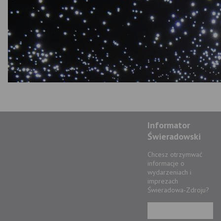
Informator
Świeradowski
Chcesz otrzymwać
informacje o
wydarzeniach i
imprezach
Świeradowa-Zdroju?