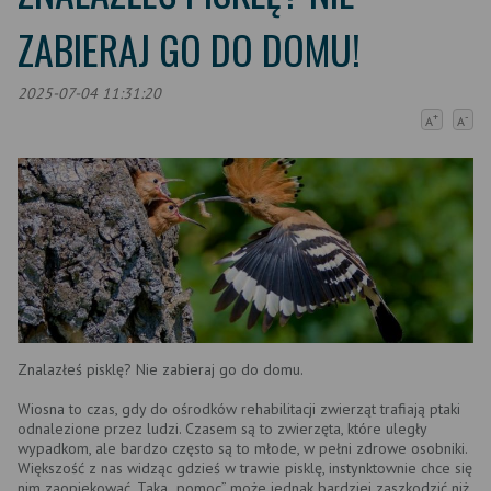
ZABIERAJ GO DO DOMU!
2025-07-04 11:31:20
+
-
A
A
Znalazłeś pisklę? Nie zabieraj go do domu.
Wiosna to czas, gdy do ośrodków rehabilitacji zwierząt trafiają ptaki
odnalezione przez ludzi. Czasem są to zwierzęta, które uległy
wypadkom, ale bardzo często są to młode, w pełni zdrowe osobniki.
Większość z nas widząc gdzieś w trawie pisklę, instynktownie chce się
nim zaopiekować. Taka „pomoc” może jednak bardziej zaszkodzić niż