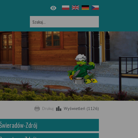
Drukuj
Wyświetleń (1126)
Świeradów-Zdrój