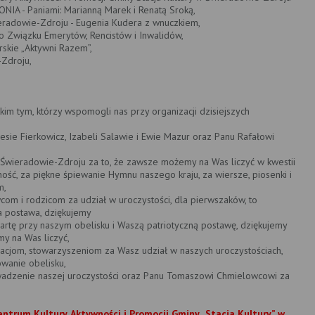
IA - Paniami: Marianną Marek i Renatą Sroką,
eradowie-Zdroju - Eugenia Kudera z wnuczkiem,
o Związku Emerytów, Rencistów i Inwalidów,
rskie „Aktywni Razem”,
-Zdroju,
kim tym, którzy wspomogli nas przy organizacji dzisiejszych
resie Fierkowicz, Izabeli Salawie i Ewie Mazur oraz Panu Rafałowi
 Świeradowie-Zdroju za to, że zawsze możemy na Was liczyć w kwestii
ć, za piękne śpiewanie Hymnu naszego kraju, za wiersze, piosenki i
m,
awcom i rodzicom za udział w uroczystości, dla pierwszaków, to
na postawa, dziękujemy
artę przy naszym obelisku i Waszą patriotyczną postawę, dziękujemy
y na Was liczyć,
acjom, stowarzyszeniom za Wasz udział w naszych uroczystościach,
wanie obelisku,
owadzenie naszej uroczystości oraz Panu Tomaszowi Chmielowcowi za
entrum Kultury, Aktywności i Promocji Gminy „Stacja Kultury” w