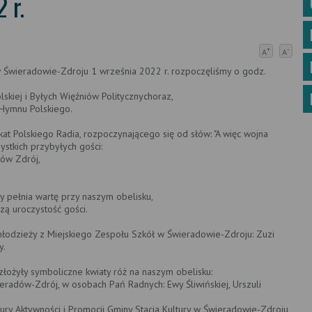
 r.
+
-
A
A
 Świeradowie-Zdroju 1 września 2022 r. rozpoczęliśmy o godz.
skiej i Byłych Więźniów Politycznychoraz,
 Hymnu Polskiego.
at Polskiego Radia, rozpoczynającego się od słów: "A więc wojna
zystkich przybyłych gości:
dów Zdrój,
y pełnia wartę przy naszym obelisku,
zą uroczystość gości.
odzieży z Miejskiego Zespołu Szkół w Świeradowie-Zdroju: Zuzi
y.
złożyły symboliczne kwiaty róż na naszym obelisku:
ieradów-Zdrój, w osobach Pań Radnych: Ewy Śliwińskiej, Urszuli
tury Aktywności i Promocji Gminy Stacja Kultury w Świeradowie-Zdroju