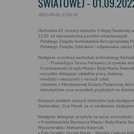
ŚWIATOWEJ - 01.09.2022
2022-09-01 17:01:10
Obchodów 83 rocznicy wybuchu II Wojny Światowej w
12.00, od wprowadzenia pocztów sztandarowych:
- Polskiego Związku Kombatantów Rzeczpospolitej Pol
- Polskiego Związku Sybiraków i odśpiewania całości
Następnie uczestnicy wysłuchali archiwalnego Komunik
........" i Prowadząca Teresa Fierkowicz przywitała ws
- Przedstawicieli Urzędu Miasta i Rady Miasta Świera
- wszystkie delegacje zakładów pracy, instytucji,
- młodzież i nauczycieli z naszych szkół,
- członków z Młodzieżowej Drużyny Pożarniczej, którz
- mieszkańców oraz wszystkich przybyłych na dzisiejs
Kolejnym punktem naszych obchodów były występy mł
Stachurskiej i Zuzi Marek, za co serdecznie dziękujem
Następnie delegacje przybyłe na nasze uroczystości 
• Przedstawiciele Burmistrza Miasta i Rady Miasta Św
Wyszomirskiej i Aleksandry Kasprzak.
• Pani Dyrektor Dorota Marek - Miejskie Centrum Kul