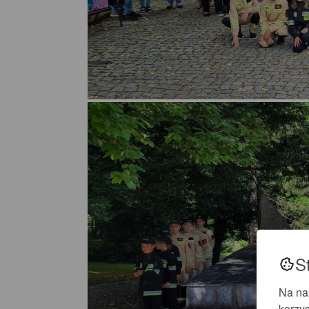
S
Na na
korzys