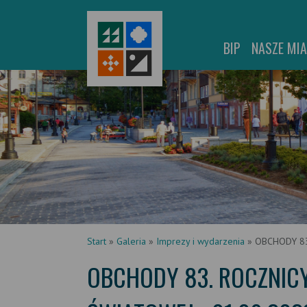
BIP
NASZE MI
Start
»
Galeria
»
Imprezy i wydarzenia
»
OBCHODY 83
OBCHODY 83. ROCZNIC