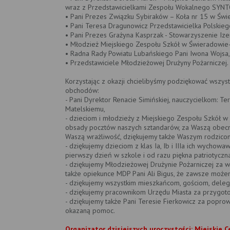
wraz z Przedstawicielkami Zespołu Wokalnego SYNTON
• Pani Prezes Związku Sybiraków – Koła nr 15 w Świ
• Pani Teresa Dragunowicz Przedstawicielka Polskieg
• Pani Prezes Grażyna Kasprzak - Stowarzyszenie Ize
• Młodzież Miejskiego Zespołu Szkół w Świeradowie
• Radna Rady Powiatu Lubańskiego Pani Iwona Wojsa,
• Przedstawiciele Młodzieżowej Drużyny Pożarniczej.
Korzystając z okazji chcielibyśmy podziękować wszyst
obchodów:
- Pani Dyrektor Renacie Simińskiej, nauczycielkom: Te
Matelskiemu,
- dzieciom i młodzieży z Miejskiego Zespołu Szkół w
obsady pocztów naszych sztandarów, za Waszą obecnoś
Waszą wrażliwość, dziękujemy także Waszym rodzico
- dziękujemy dzieciom z klas Ia, Ib i IIIa ich wychow
pierwszy dzień w szkole i od razu piękna patriotycz
- dziękujemy Młodzieżowej Drużynie Pożarniczej za w
także opiekunce MDP Pani Ali Bigus, że zawsze możem
- dziękujemy wszystkim mieszkańcom, gościom, deleg
- dziękujemy pracownikom Urzędu Miasta za przygoto
- dziękujemy także Pani Teresie Fierkowicz za popr
okazaną pomoc.
Organizator dzisiejszych uroczystości: Miejskie C