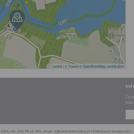
Leaflet
|
© Traseo
© OpenStreetMap contributors
Inf
Chce
impr
Zdrój; tel. (75) 78 16 489; email: it@swieradowzdroj.pl |
Deklaracja dostępności