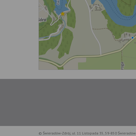
© Świeradów-Zdrój, ul. 11 Listopada 35, 59-850 Świeradów-