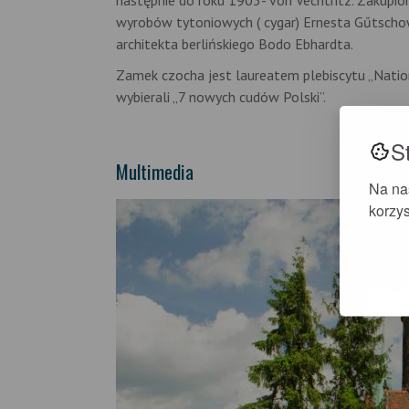
następnie do roku 1905- von Vechtritz. Zakupi
wyrobów tytoniowych ( cygar) Ernesta Gűtscho
architekta berlińskiego Bodo Ebhardta.
Zamek czocha jest laureatem plebiscytu „Natio
wybierali „7 nowych cudów Polski”.
S
Multimedia
Na na
korzys