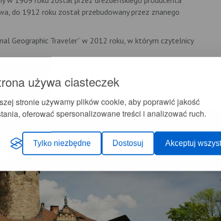
ony w 1909 roku został przez drezdeńskiego producenta
wa, do 1912 roku został przebudowany przez znanego
nal Geographic Traveler” w 2012 roku, w którym czytelnicy
trona używa ciasteczek
szej stronie używamy plików cookie, aby poprawić jakość
tania, oferować spersonalizowane treści i analizować ruch.
Tylko niezbędne
Dostosuj
Akceptuj wszyst