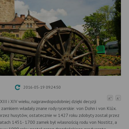
2016-05-19 09:24:50
+
-
A
A
I i XIV wieku, najprawdopodobniej dzięki decyzji
 zamkiem władały znane rody rycerskie: von Dohn i von Klűx.
przez husytów, ostatecznie w 1427 roku zdobyty został przez
W latach 1451- 1700 zamek był własnością rodu von Nostitz, a