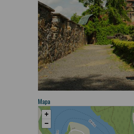
Mapa
+
−