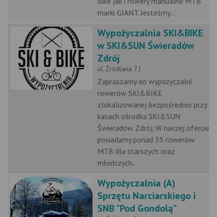
Bike jak i rowery manualne MTB
marki GIANT. Jesteśmy...
Wypożyczalnia SKI&BIKE
w SKI&SUN Świeradów
Zdrój
ul. Źródlana 7 |
Zapraszamy do wypożyczalni
rowerów SKI&BIKE
zlokalizowanej bezpośrednio przy
kasach ośrodka SKI&SUN
Świeradów Zdrój. W naszej ofercie
posiadamy ponad 35 rowerów
MTB dla starszych oraz
młodszych...
Wypożyczalnia (A)
Sprzętu Narciarskiego i
SNB "Pod Gondolą"