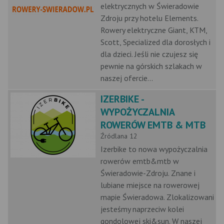
elektrycznych w Świeradowie
Zdroju przy hotelu Elements.
Rowery elektryczne Giant, KTM,
Scott, Specialized dla dorosłych i
dla dzieci. Jeśli nie czujesz się
pewnie na górskich szlakach w
naszej ofercie...
IZERBIKE -
WYPOŻYCZALNIA
ROWERÓW EMTB & MTB
Źródlana 12
Izerbike to nowa wypożyczalnia
rowerów emtb&mtb w
Świeradowie-Zdroju. Znane i
lubiane miejsce na rowerowej
mapie Świeradowa. Zlokalizowani
jesteśmy naprzeciw kolei
gondolowej ski&sun. W naszej