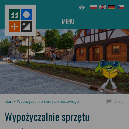
MENU
Start
»
Wypożyczalnie sprzętu sportowego
Drukuj
Wypożyczalnie sprzętu