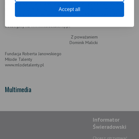
Fundacja Roberta Janowskiego Młode Talenty zaprasza wszystkich
młodych ludzi w wieku 16-24 do wzięcia udziału w Eliminacjach do V
Accept all
Ogólnopolskiego Festiwalu Artystycznego Młode Talenty 2012 w
TORUNIU.
Szczegóły na www.mlodetalenty.pl
Z poważaniem
Dominik Malicki
Fundacja Roberta Janowskiego
Młode Talenty
www.mlodetalenty.pl
Multimedia
Informator
Świeradowski
Chcesz otrzymwać