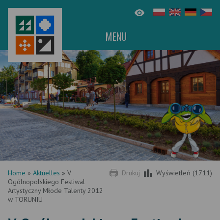
MENU
Home
»
Aktuelles
»
V
Drukuj
Wyświetleń (1711)
Ogólnopolskiego Festiwal
Artystyczny Młode Talenty 2012
w TORUNIU