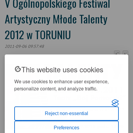
V Ogólnopolskiego Festiwal
Artystyczny Młode Talenty
2012 w TORUNIU
2011-09-06 09:57:48
+
-
A
A
This website uses cookies
We use cookies to enhance user experience,
personalize content, and analyze traffic.
Reject non-essential
Preferences