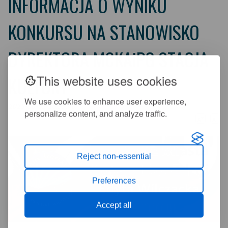
INFORMACJA O WYNIKU
KONKURSU NA STANOWISKO
DYREKTORA MCKAiPG STACJA
This website uses cookies
KULTURY
We use cookies to enhance user experience,
2025-06-03 10:55:40
personalize content, and analyze traffic.
+
-
A
A
Reject non-essential
Preferences
Accept all