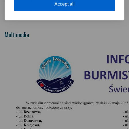
tel. 75 781 63 43
Accept all
Za wszelkie utrudnienia przepraszamy i prosimy o wyrozumiałość.
Dziękujemy za Państwa cierpliwość!
Multimedia