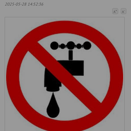
2025-05-28 14:52:36
+
-
A
A