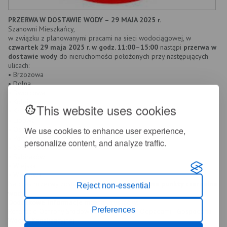
PRZERWA W DOSTAWIE WODY – 29 MAJA 2025 r.
Szanowni Mieszkańcy,
w związku z planowanymi pracami na sieci wodociągowej, w
czwartek 29 maja 2025 r. w godz. 11:00–15:00
nastąpi
przerwa w
dostawie wody
do nieruchomości położonych przy następujących
ulicach:
• Brzozowa
• Dolna
• Dworcowa
• Kolejowa
This website uses cookies
• Kręta
• Lipowa
• Osiedlowa
We use cookies to enhance user experience,
• Podgórna
personalize content, and analyze traffic.
• Sosnowa
• Sybiraków
• Wiejska
• Wiśniowa
Na czas przerwy zostaną ustawione
tymczasowe punkty czerpalne
Reject non-essential
wody
.
Dodatkowe informacje
można uzyskać w:
Preferences
Referacie Ochrony Środowiska, Gospodarki Odpadami i Gospodarki
Wodno-Kanalizacyjnej