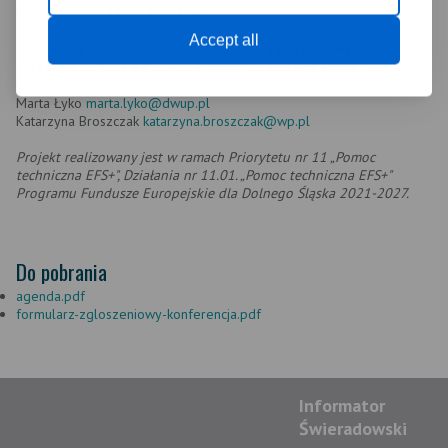
Kiełbaśniczej 25 we Wrocławiu.
Accept all
Zgłoszenia na załączonym Formularzu zgłoszeniowym, prosimy
przesyłać do dnia 13 grudnia 2024r. do godziny 12.00,
na
wskazane adresy
e-mail:
Marta Łyko
marta.lyko@dwup.pl
Katarzyna Broszczak
katarzyna.broszczak@wp.pl
Projekt realizowany jest w ramach Priorytetu nr 11 „Pomoc
techniczna EFS+", Działania nr 11.01. „Pomoc techniczna EFS+"
Programu Fundusze Europejskie dla Dolnego Śląska 2021-2027.
Do pobrania
agenda.pdf
formularz-zgloszeniowy-konferencja.pdf
Informator
Świeradowski