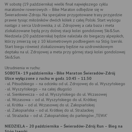
W sobotę (19 października) wielki finał największego cyklu
maratonów rowerowych – Bike Maraton odbędzie się w
Świeradowie-Zdroju. Na specjalnie przygotowane trasy przyjedzie
prawie tysiąc miłośników dwóch kółek z całej Polski. Start wyścigu
nastąpi z serca Uzdrowiska, z ul. Zdrojowej a cała baza i meta
zlokalizowane będą przy dolnej stacji kolei gondolowej Ski&Sun.
Niedziela (20 października) będzie należała do biegaczy alpejskich,
którzy zmierzą się z 10 kilometrowym podbiegiem na Stóg Izerski.
Start biegu również zlokalizowany będzie na uzdrowiskowym
deptaku na ul. Zdrojowej a meta przy górnej stacji kolei gondolowej
Ski&Sun.
Utrudnienia w ruchu:
SOBOTA - 19 października - Bike Maraton Świeradów-Zdrój
Ulice wyłączone z ruchu w godz. 10:45 – 11:30
- ul. Piłsudskiego – na odcinku od ul. Zdrojowej do ul. Wyszyńskiego
- ul. Wyszyńskiego – na całej długości
- ul. Sienkiewicza – od ul. Wyszyńskiego do ul. Wczasowej
- ul. Wczasowa – od ul. Wyszyńskiego do ul. Krótkiej
- ul. Krótka – od ul. Wczasowej do ul. Zakopiańskiej
- ul. Zakopiańska – od ul. Krótkiej do ul. Strażackiej
- ul. Strażacka – od ul. Zakopiańskiej do parkingów „TEWA”
NIEDZIELA – 20 października – Świeradów-Zdrój Run – Bieg na
Stóg Izerski