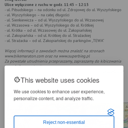
Ulice wyłączone z ruchu w godz. 11:45 – 12:15
- ul. Piłsudskiego – na odcinku od ul. Zdrojowej do ul. Wyszyńskiego
- ul. Wyszyńskiego – na całej długości
- ul. Sienkiewicza – od ul. Wyszyńskiego do ul. Wczasowej
- ul. Wczasowa – od ul. Wyszyńskiego do ul. Krótkiej
- ul. Krótka – od ul. Wczasowej do ul. Zakopiańskiej
- ul. Zakopiańska – od ul. Krótkiej do ul. Strażackiej
- ul. Strażacka – od ul. Zakopiańskiej do parkingów „TEWA”
Więcej informacji o zawodach można znaleźć na stronach
www.bikemaraton.com oraz na www.superbieg.pl
Za powstałe utrudnienia przepraszamy, zapraszamy do kibicowania
zawodnikom na trasie
Organizator
This website uses cookies
We use cookies to enhance user experience,
Multimedia
personalize content, and analyze traffic.
Reject non-essential