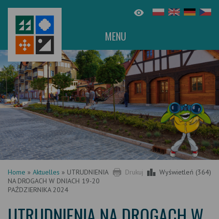
MENU
Home
»
Aktuelles
»
UTRUDNIENIA
Drukuj
Wyświetleń (364)
NA DROGACH W DNIACH 19-20
PAŹDZIERNIKA 2024
UTRUDNIENIA NA DROGACH W