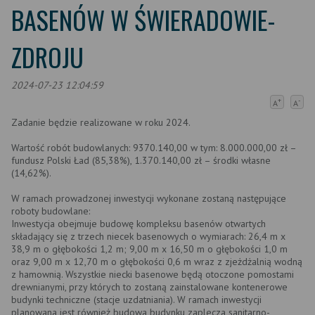
BASENÓW W ŚWIERADOWIE-
ZDROJU
2024-07-23 12:04:59
+
-
A
A
Zadanie będzie realizowane w roku 2024.
Wartość robót budowlanych: 9370.140,00 w tym: 8.000.000,00 zł –
fundusz Polski Ład (85,38%), 1.370.140,00 zł – środki własne
(14,62%).
W ramach prowadzonej inwestycji wykonane zostaną następujące
roboty budowlane:
Inwestycja obejmuje budowę kompleksu basenów otwartych
składający się z trzech niecek basenowych o wymiarach: 26,4 m x
38,9 m o głębokości 1,2 m; 9,00 m x 16,50 m o głębokości 1,0 m
oraz 9,00 m x 12,70 m o głębokości 0,6 m wraz z zjeżdżalnią wodną
z hamownią. Wszystkie niecki basenowe będą otoczone pomostami
drewnianymi, przy których to zostaną zainstalowane kontenerowe
budynki techniczne (stacje uzdatniania). W ramach inwestycji
planowana jest również budowa budynku zaplecza sanitarno-