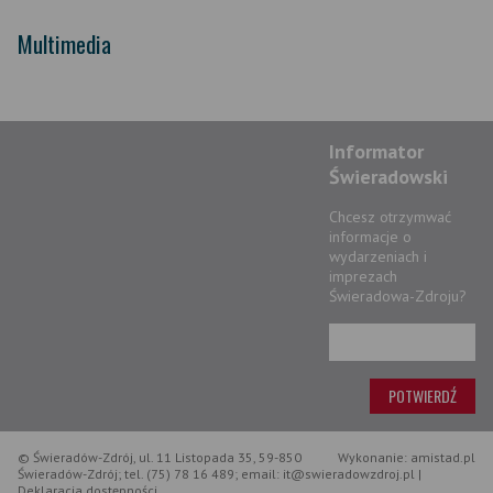
Multimedia
Informator
Świeradowski
Chcesz otrzymwać
informacje o
wydarzeniach i
imprezach
Świeradowa-Zdroju?
© Świeradów-Zdrój, ul. 11 Listopada 35, 59-850
Wykonanie: amistad.pl
Świeradów-Zdrój; tel. (75) 78 16 489; email: it@swieradowzdroj.pl |
Deklaracja dostępności