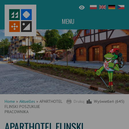
MENU
Home
»
Aktuelles
»
APARTHOTEL
Drukuj
Wyświetleń (645)
FLINSKI POSZUKUJE
PRACOWNIKA
APARTHOTEL FLINSKI