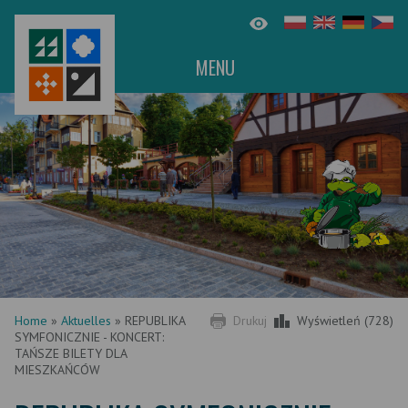
MENU
Home
»
Aktuelles
»
REPUBLIKA
Drukuj
Wyświetleń (728)
SYMFONICZNIE - KONCERT:
TAŃSZE BILETY DLA
MIESZKAŃCÓW