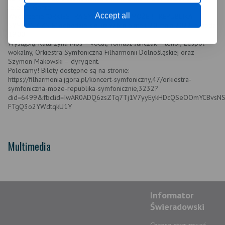
Jeleniej Górze.
Accept all
Wydarzenie "ORKIESTRA SYMFONICZNA MOŻE ! - REPUBLIKA
SYMFONICZNIE" odbędzie się już w ten piątek, 20 maja 2022, o godz.
19:00.
Wystąpią: Katarzyna Moś – vocal, Tomasz Janczak – tenor, Zespół
wokalny, Orkiestra Symfoniczna Filharmonii Dolnośląskiej oraz
Szymon Makowski – dyrygent.
Polecamy! Bilety dostępne są na stronie:
https://filharmonia.jgora.pl/koncert-symfoniczny,47/orkiestra-
symfoniczna-moze-republika-symfonicznie,3232?
did=6499&fbclid=IwAR0ADQ6zsZTq7Tj1V7yyEykHDcQSeOOmYCBvsN
FTgQ3o2YWdtqkU1Y
Multimedia
Informator
Świeradowski
Chcesz otrzymwać