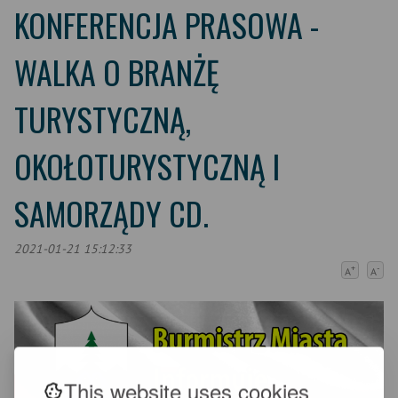
KONFERENCJA PRASOWA -
WALKA O BRANŻĘ
TURYSTYCZNĄ,
OKOŁOTURYSTYCZNĄ I
SAMORZĄDY CD.
2021-01-21 15:12:33
+
-
A
A
This website uses cookies