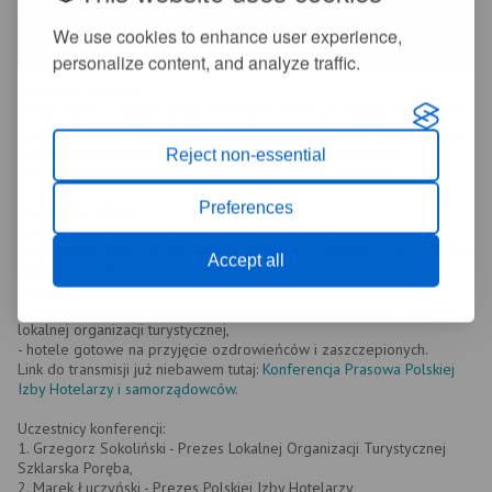
We use cookies to enhance user experience,
personalize content, and analyze traffic.
Szanowni Państwo
22.01.2021 r. o godz. 12.00 w Miejskim Centrum Kultury, Aktywności i
Promocji Gminy "Stacja Kultury" w Świeradowie-Zdroju odbędzie się
konferencja prasowa Polskiej Izby Hotelarstwa z udziałem
Reject non-essential
samorządowców, medyków, prawników i branży hotelowej.
Preferences
Poruszymy tematy:
- ile skorzystają przedsiębiorcy z tarczy 2.0 i 6.0,
- odmrażanie hoteli protokoły sanitarne prezentowane przez lekarzy,
Accept all
- odpowiedzialność karna za otwarcie obiektów zaprezentuje
prawnik,
- badania przemieszczania się turystów w czasie pandemi na bazie
lokalnej organizacji turystycznej,
- hotele gotowe na przyjęcie ozdrowieńców i zaszczepionych.
Link do transmisji już niebawem tutaj:
Konferencja Prasowa Polskiej
Izby Hotelarzy i samorządowców.
Uczestnicy konferencji:
1. Grzegorz Sokoliński - Prezes Lokalnej Organizacji Turystycznej
Szklarska Poręba,
2. Marek Łuczyński - Prezes Polskiej Izby Hotelarzy,