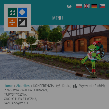
MENU
Home
»
Aktuelles
»
KONFERENCJA
Drukuj
Wyświetleń (669)
PRASOWA - WALKA O BRANŻĘ
TURYSTYCZNĄ,
OKOŁOTURYSTYCZNĄ I
SAMORZĄDY CD.