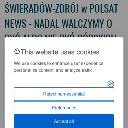
ŚWIERADÓW-ZDRÓJ w POLSAT
NEWS - NADAL WALCZYMY O
BYĆ ALBO NIE BYĆ GÓRSKICH
GMIN TURYSTYCZNYCH
This website uses cookies
We use cookies to enhance user experience,
2021-01-16 17:48:47
personalize content, and analyze traffic.
+
-
A
A
Reject non-essential
Preferences
Accept all