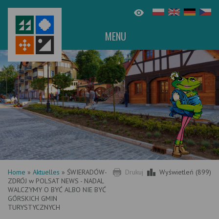
MENU
Home
»
Aktuelles
»
ŚWIERADÓW-
Drukuj
Wyświetleń (899)
ZDRÓJ w POLSAT NEWS - NADAL
WALCZYMY O BYĆ ALBO NIE BYĆ
GÓRSKICH GMIN
TURYSTYCZNYCH