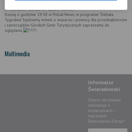
ŚWIERADÓW-ZDRÓJ w POLSAT NEWS!!!
Dzisiaj o godzinie 19.50 w Polsat News, w programie "Debata
Tygodnia" będziemy mówić o wsparciu i pomocy dla przedsiębiorców
i samorządów Górskich Gmin Turystycznych zapraszamy do
oglądania
.
Multimedia
Informator
Świeradowski
Chcesz otrzymwać
informacje o
wydarzeniach i
imprezach
Świeradowa-Zdroju?