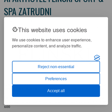
SPA ZATRUDNI
2018-12-12 07:38:57
This website uses cookies
+
-
A
A
We use cookies to enhance user experience,
personalize content, and analyze traffic.
Reject non-essential
Preferences
Aparthotel Flinski Sport & Spa w Świeradowie Zdroju poszukuje
osób do odśnieżania:
zlecenia w miarę potrzeb na telefon - praca
Accept all
dorywcza
Osoby zainteresowane ofertą prosimy o przesłanie zgłoszenia
na adres
recepcja@flinski.pl
kontakt telefoniczny 75 / 73 40
600