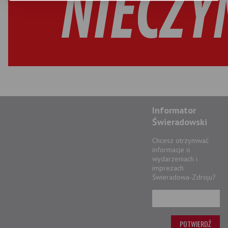
Informator
Świeradowski
Chcesz otrzymwać
informacje o
wydarzeniach i
imprezach
Świeradowa-Zdroju?