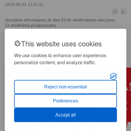
2018-06-01 11:51:51
+
-
A
A
Uprzejmie informujemy, że dnia 05.06 obiekt będzie nieczynny.
Za utrudnienia przepraszamy.
This website uses cookies
We use cookies to enhance user experience,
Multimedia
personalize content, and analyze traffic.
Reject non-essential
Preferences
Accept all