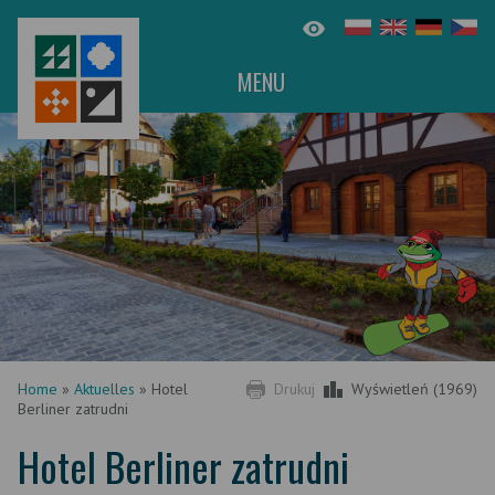
MENU
Home
»
Aktuelles
»
Hotel
Drukuj
Wyświetleń (1969)
Berliner zatrudni
Hotel Berliner zatrudni