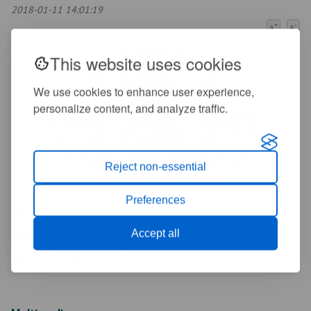
2018-01-11 14:01:19
+
-
A
A
This website uses cookies
We use cookies to enhance user experience,
personalize content, and analyze traffic.
Reject non-essential
Hotel Berliner zatrudni recepcjonistkę ze znajomością języka
niemieckiego.
Preferences
Miłe widziane doświadczenie na tym stanowisku.
Umowa o pracę.
Accept all
Kontakt:
Świeradów – Zdrój, ul. Piłsudskiego 8
Tel: 75 78 16 260