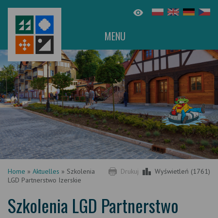
MENU
Home
»
Aktuelles
»
Szkolenia
Drukuj
Wyświetleń (1761)
LGD Partnerstwo Izerskie
Szkolenia LGD Partnerstwo