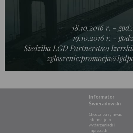
Informator
Świeradowski
Chcesz otrzymwać
informacje o
wydarzeniach i
imprezach