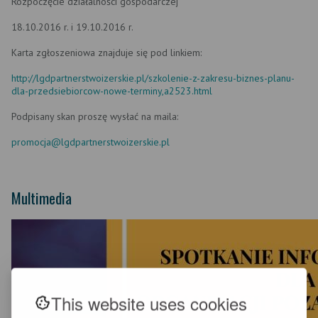
Rozpoczęcie działalności gospodarczej
18.10.2016 r. i 19.10.2016 r.
Karta zgłoszeniowa znajduje się pod linkiem:
http://lgdpartnerstwoizerskie.pl/szkolenie-z-zakresu-biznes-planu-
dla-przedsiebiorcow-nowe-terminy,a2523.html
Podpisany skan proszę wysłać na maila:
promocja@lgdpartnerstwoizerskie.pl
Multimedia
This website uses cookies